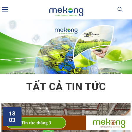
Toggle
navigation
TẤT CẢ TIN TỨC
13
03