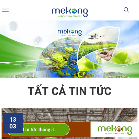
Toggle
navigation
TẤT CẢ TIN TỨC
13
03