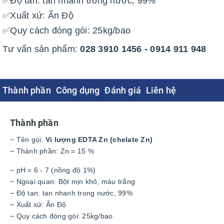
✅Độ tan: tan nhanh trong nước, 99%
✅Xuất xứ: Ấn Độ
✅Quy cách đóng gói: 25kg/bao
Tư vấn sản phẩm:
028 3910 1456 - 0914 911 948
Thành phần
Công dụng
Đánh giá
Liên hệ
Thành phần
–
Tên gọi:
Vi lượng EDTA Zn (chelate Zn)
–
Thành phần: Zn = 15 %
–
pH = 6 - 7 (nồng độ 1%)
–
Ngoại quan: Bột mịn khô, màu trắng
–
Độ tan: tan nhanh trong nước, 99%
–
Xuất xứ: Ấn Độ
–
Quy cách đóng gói: 25kg/bao