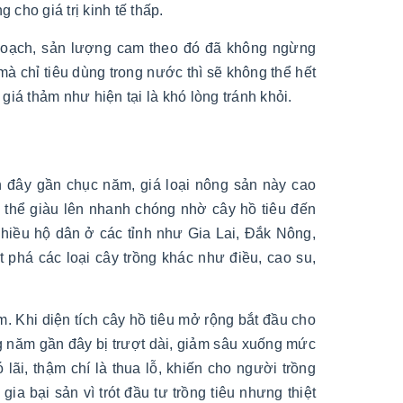
 cho giá trị kinh tế thấp.
u hoạch, sản lượng cam theo đó đã không ngừng
mà chỉ tiêu dùng trong nước thì sẽ không thể hết
giá thảm như hiện tại là khó lòng tránh khỏi.
h đây gần chục năm, giá loại nông sản này cao
ó thể giàu lên nhanh chóng nhờ cây hồ tiêu đến
Nhiều hộ dân ở các tỉnh như Gia Lai, Đắk Nông,
phá các loại cây trồng khác như điều, cao su,
m. Khi diện tích cây hồ tiêu mở rộng bắt đầu cho
ững năm gần đây bị trượt dài, giảm sâu xuống mức
lãi, thậm chí là thua lỗ, khiến cho người trồng
ia bại sản vì trót đầu tư trồng tiêu nhưng thiệt