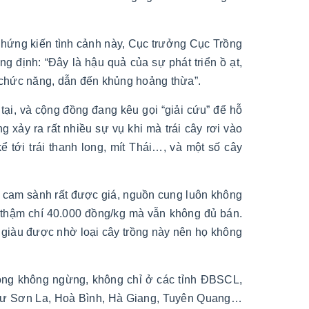
Chứng kiến tình cảnh này, Cục trưởng Cục Trồng
 định: “Đây là hậu quả của sự phát triển ồ ạt,
n chức năng, dẫn đến khủng hoảng thừa”.
tại, và cộng đồng đang kêu gọi “giải cứu” để hỗ
g xảy ra rất nhiều sự vụ khi mà
trái cây rơi vào
 tới trái thanh long, mít Thái…, và một số cây
ó cam sành rất được giá, nguồn cung luôn không
 thậm chí 40.000 đồng/kg mà vẫn không đủ bán.
 giàu được nhờ loại cây trồng này nên họ không
rộng không ngừng, không chỉ ở các tỉnh ĐBSCL,
như Sơn La, Hoà Bình, Hà Giang, Tuyên Quang…