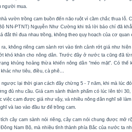
u người mua.
nhà vườn trồng cam buồn đến não ruột vì cầm chắc thua lỗ. 
(Bộ NN-PTNT) Nguyễn Như Cường khi trả lời báo chí đã khẳng
iá đắt thì đua nhau trồng, không theo quy hoạch của cơ qua
ra, không riêng cam sành rơi vào tình cảnh rớt giá như hiện 
bớt khó khăn cho nông dân. Trước đây ở nước ta cũng đã từn
trạng khủng hoảng thừa khiến nông dân “méo mặt”. Có thể kể
 khác như tiêu, điều, cà phê…
ngược lại thời gian cách đây chừng 5 - 7 năm, khi mà lúc đ
ứng đủ nhu cầu. Giá cam sành thành phẩm có lúc lên tới 30,
c việc cam được giá như vậy, và nhiều nông dân nghĩ sẽ làm
ghĩ và lao vào đầu tư để trồng cam.
 tích cây cam sành nói riêng, cây cam nói chung được mở 
 Đông Nam Bộ, mà nhiều tỉnh thành phía Bắc của nước ta 