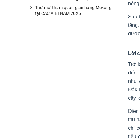
nông
Thư mời tham quan gian hàng Mekong
tại CAC VIETNAM 2025
Sau 
tăng.
được,
Lời 
Trở 
đến 
như 
Đắk 
cây 
Diện 
thu h
chỉ c
tiêu 