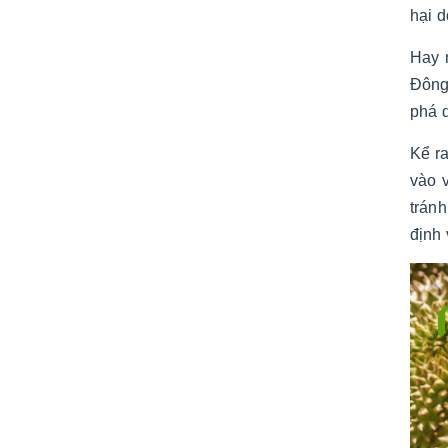
hại d
Hay 
Đông 
phá d
Kể ra
vào 
trán
định 