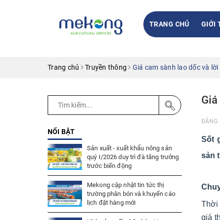
TRANG CHỦ
GIỚI 
Trang chủ
Truyền thông
Giá cam sành lao dốc và lời
Giá
ĐĂNG 
NỔI BẬT
Sốt 
Sản xuất - xuất khẩu nông sản
sản 
quý I/2026 duy trì đà tăng trưởng
trước biến động
Mekong cập nhật tin tức thị
Chuy
trường phân bón và khuyến cáo
lịch đặt hàng mới
Thời
giá 