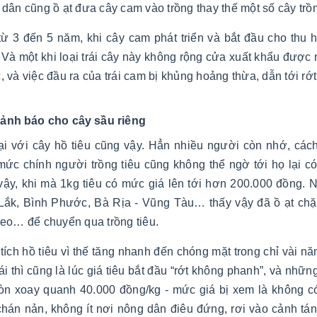
 dân cũng ồ ạt đưa
cây cam vào trồng thay thế một số cây trồng
từ 3 đến 5 năm, khi cây cam phát triển và bắt đầu cho th
 Và một khi loại trái cây này không rộng cửa xuất khẩu được 
 và việc đầu ra của trái cam bị khủng hoảng thừa, dẫn tới rớt 
cảnh báo cho cây sầu riêng
lại với cây hồ tiêu cũng vậy. Hẳn nhiều người còn nhớ, các
mức chính người trồng tiêu cũng không thể ngờ tới họ lại c
vậy, khi mà 1kg tiêu có mức giá lên tới hơn 200.000 đồng. 
Lắk, Bình Phước, Bà Rịa - Vũng Tàu… thấy vậy đã ồ ạt chặt 
keo… để chuyển qua trồng tiêu.
tích hồ tiêu vì thế tăng nhanh đến chóng mặt trong chỉ vài nă
ái thì cũng là lúc giá tiêu bắt đầu “rớt không phanh”, và nh
òn xoay quanh 40.000 đồng/kg - mức giá bị xem là không có 
chán nản, không ít nơi nông dân điêu đứng, rơi vào cảnh tán g