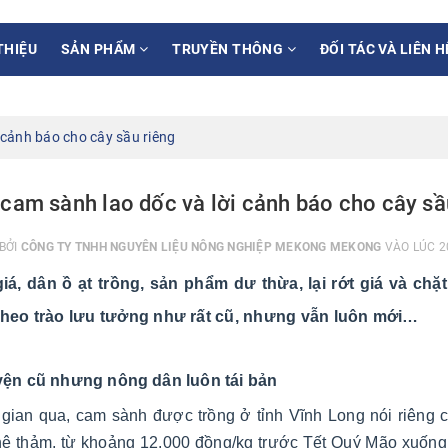
THIỆU
SẢN PHẨM
TRUYỀN THÔNG
ĐỐI TÁC VÀ LIÊN H
 cảnh báo cho cây sầu riêng
 cam sành lao dốc và lời cảnh báo cho cây sầ
BỞI
CÔNG TY TNHH NGUYÊN LIỆU NÔNG NGHIỆP MEKONG MEKONG
VÀO LÚC 2
giá, dân ồ ạt trồng, sản phẩm dư thừa, lại rớt giá và ch
theo trào lưu tưởng như rất cũ, nhưng vẫn luôn mới…
ện cũ nhưng nông dân luôn tái bản
 gian qua, cam sành được trồng ở tỉnh Vĩnh Long nói riêng 
thê thảm, từ khoảng 12.000 đồng/kg trước Tết Quý Mão xuống