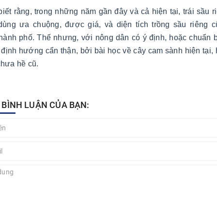
iết rằng, trong những năm gần đây và cả hiện tại, trái sầu
 dùng ưa chuộng, được giá, và diện tích trồng sầu riêng
thành phố. Thế nhưng, với nông dân có ý định, hoặc chuẩn b
 định hướng cẩn thận, bởi bài học về cây cam sành hiện tại, 
chưa hề cũ.
T BÌNH LUẬN CỦA BẠN: