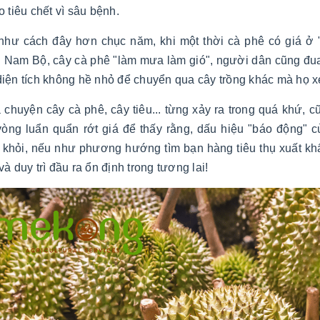
o tiêu chết vì sâu bệnh.
như cách đây hơn chục năm, khi một thời cà phê có giá ở "
Nam Bộ, cây cà phê "làm mưa làm gió", người dân cũng đua nh
iện tích không hề nhỏ để chuyển qua cây trồng khác mà họ xem
 chuyện cây cà phê, cây tiêu... từng xảy ra trong quá khứ, c
vòng luẩn quẩn rớt giá để thấy rằng, dấu hiệu "báo động" c
h khỏi, nếu như phương hướng tìm bạn hàng tiêu thụ xuất kh
và duy trì đầu ra ổn định trong tương lai!