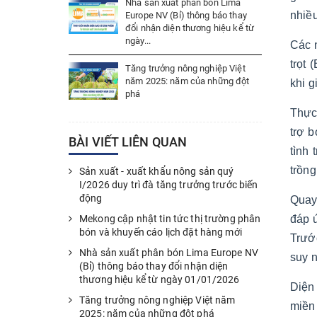
Nhà sản xuất phân bón Lima
nhiề
Europe NV (Bỉ) thông báo thay
đổi nhận diện thương hiệu kể từ
ngày...
Các 
trọt 
Tăng trưởng nông nghiệp Việt
năm 2025: năm của những đột
khi g
phá
Thực 
trợ 
BÀI VIẾT LIÊN QUAN
tình 
trồng
Sản xuất - xuất khẩu nông sản quý
I/2026 duy trì đà tăng trưởng trước biến
động
Quay 
đáp 
Mekong cập nhật tin tức thị trường phân
bón và khuyến cáo lịch đặt hàng mới
Trướ
Nhà sản xuất phân bón Lima Europe NV
suy n
(Bỉ) thông báo thay đổi nhận diện
thương hiệu kể từ ngày 01/01/2026
Diện
Tăng trưởng nông nghiệp Việt năm
miền
2025: năm của những đột phá