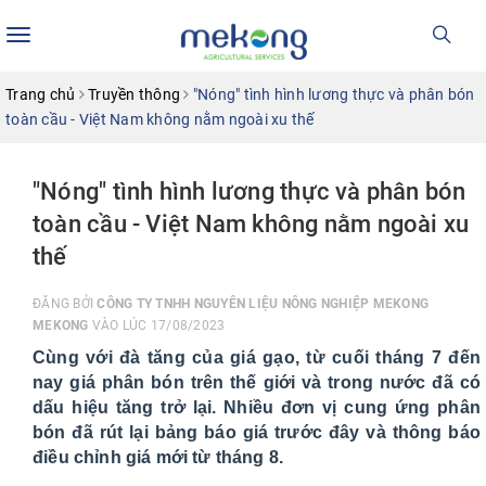
Toggle
navigation
Trang chủ
Truyền thông
"Nóng" tình hình lương thực và phân bón
toàn cầu - Việt Nam không nằm ngoài xu thế
"Nóng" tình hình lương thực và phân bón
toàn cầu - Việt Nam không nằm ngoài xu
thế
ĐĂNG BỞI
CÔNG TY TNHH NGUYÊN LIỆU NÔNG NGHIỆP MEKONG
MEKONG
VÀO LÚC 17/08/2023
Cùng với đà tăng của giá gạo, từ cuối tháng 7 đến
nay giá phân bón trên thế giới và trong nước đã có
dấu hiệu tăng trở lại. Nhiều đơn vị cung ứng phân
bón đã rút lại bảng báo giá trước đây và thông báo
điều chỉnh giá mới từ tháng 8.