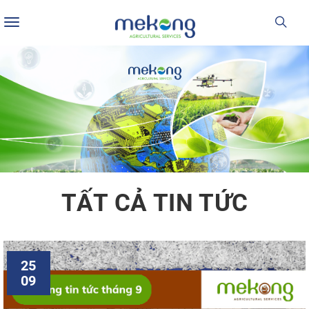
Toggle
navigation
TẤT CẢ TIN TỨC
25
09